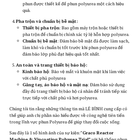
phun được thiết kế để phun polyurea một cách hiệu
quả.
Pha trộn và chuẩn bị bề mặt:
Thiết bị pha trộn
: Bao gồm máy trộn hoặc thiết bị
pha trộn để chuẩn bị chính xác tỷ lệ hỗn hợp polyurea.
Chuẩn bị bề mặt
: Đảm bảo bề mặt đã được làm sạch,
làm khô và chuẩn bị tốt trước khi phun polyurea để
đảm bảo lớp phủ đạt hiệu quả tốt nhất.
An toàn và trang thiết bị bảo hộ:
Kính bảo hộ
: Bảo vệ mắt và khuôn mặt khi làm việc
với chất phủ polyurea
Găng tay, áo bảo hộ và mặt nạ
: Đảm bảo sử dụng
đầy đủ trang thiết bị bảo hộ cá nhân để tránh tiếp xúc
trực tiếp với chất phủ và hơi polyurea.
Chúng tôi tin rằng những thông tin mà LÊ BÌNH cung cấp có
thể giúp anh chị phần nào hiểu được về công nghệ tiên tiến
trong lĩnh vực phun Polyurea để giúp thay đổi cuộc sống.
Sau đây là 1 số hình ảnh của sự kiện:”
Graco Reactor
Machine & Vipcoating Polyurea Trial”
với hệ thống phun