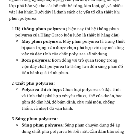
lớp phủ bảo vệ cho các bề mặt bê tông, kim loại, gỗ, và nhiều
vật liệu khác. Dưới đây là danh sách các yếu tố cần thiết khi
phun polyurea:
Hệ thống phun polyurea
( hiện nay thì hệ thống phun
polyurea của Hãng Graco luôn luôn là thiết bị hàng đầu)
Máy phun polyurea
: Máy phun polyurea là trang thiết
bị quan trọng, cần được chọn phù hợp với quy mô công
việc và đặc tính của chất polyurea sẽ sử dụng.
Bơm polyurea
: Bơm đóng vai trò quan trọng trong
việc đẩy chất polyurea từ thùng lớn đến súng phun để
tiến hành quá trình phun.
Chất phủ polyurea:
Polyurea thích hợp
: Chọn loại polyurea có đặc tính
và tính chất phù hợp với yêu cầu cụ thể của dự án, bao
gồm độ đàn hồi, độ bám dính, chịu mài mòn, chống
thấm, và nhiệt độ vận hành.
Súng phun polyurea:
Súng phun polyurea
: Súng phun chuyên dụng để áp
dụng chất phủ polyurea lên bề mặt. Cần đảm bảo súng