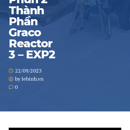
Thành
Phần
Graco
Reactor
3 – EXP2
22/09/2023
by lebinh.vn
0