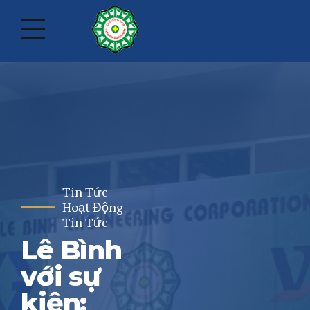
Tin Tức
Hoạt Động
Tin Tức
Lê Bình
với sự
kiện: