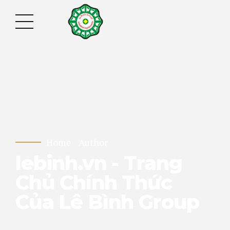
Home
Author
lebinh.vn - Trang
Chủ Chính Thức
Của Lê Bình Group