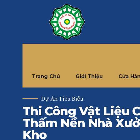
Trang Chủ
Giới Thiệu
Cửa Hà
Dự Án Tiêu Biểu
Thi Công Vật Liệu 
Thấm Nền Nhà Xưở
Kho