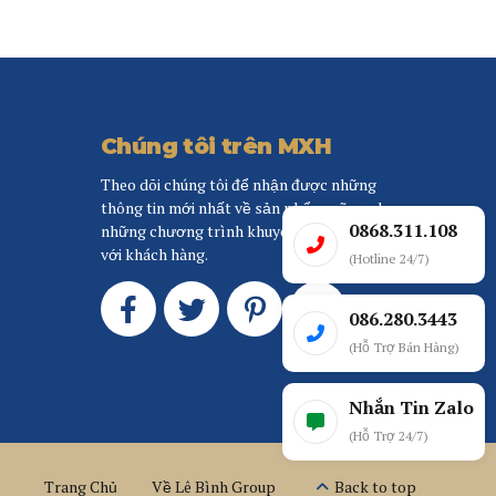
Chúng tôi trên MXH
Theo dõi chúng tôi để nhận được những
thông tin mới nhất về sản phẩm, cũng như
0868.311.108
những chương trình khuyến mãi tốt nhất đối
với khách hàng.
(Hotline 24/7)
086.280.3443
(Hỗ Trợ Bán Hàng)
Nhắn Tin Zalo
(Hỗ Trợ 24/7)
Trang Chủ
Về Lê Bình Group
Back to top