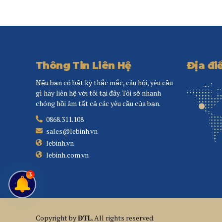
Thông Tin Liên Hệ
Địa đi
Nếu bạn có bất kỳ thắc mắc, câu hỏi, yêu cầu
gì hãy liên hệ với tôi tại đây. Tôi sẽ nhanh
chóng hồi âm tất cả các yêu cầu của bạn.
0868.311.108
sales@lebinh.vn
lebinh.vn
lebinh.com.vn
3
Copyright by
ĐTL
. All rights reserved.