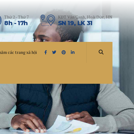
Thứ 2 - Thứ 7
KĐT Vân Canh, Hoài Đức, HN
8h - 17h
SN 19, LK 31
hăm các trang xã hội