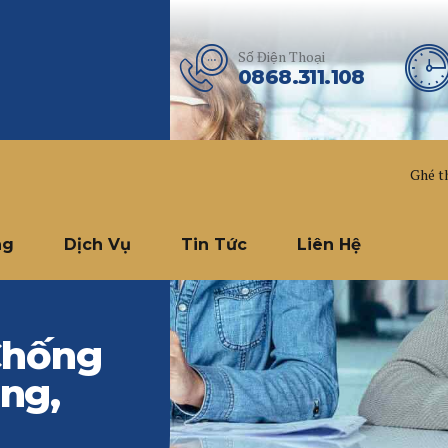
Số Điện Thoại
0868.311.108
Ghé t
ng
Dịch Vụ
Tin Tức
Liên Hệ
Chống
ng,